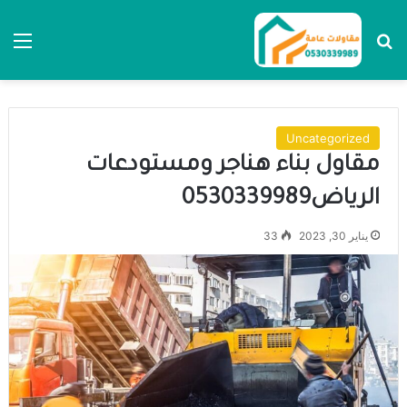
بحث عن
الق
Uncategorized
مقاول بناء هناجر ومستودعات
الرياض0530339989
يناير 30, 2023
33