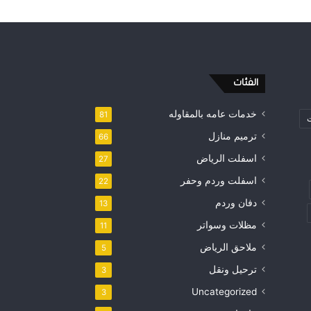
الفئات
خدمات عامه بالمقاوله
81
ت
ترميم منازل
66
اسفلت الرياض
27
اسفلت وردم وحفر
22
دفان وردم
13
مظلات وسواتر
11
ملاحق الرياض
5
ترحيل ونقل
3
Uncategorized
3