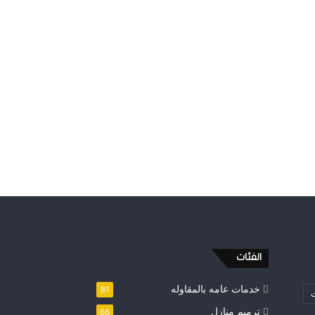
الفئات
خدمات عامه بالمقاوله
81
ت
ترميم منازل
66