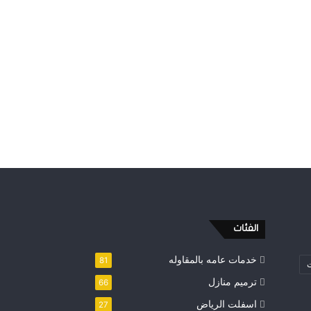
الفئات
خدمات عامه بالمقاوله
81
ت
ترميم منازل
66
اسفلت الرياض
27