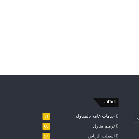
الفئات
خدمات عامه بالمقاوله
81
ت
ترميم منازل
66
اسفلت الرياض
27