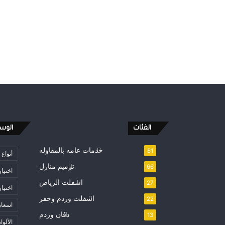
الفئات
الوس
خدمات عامه بالمقاوله
81
أنواع
ترميم منازل
66
اختيار
اسفلت الرياض
27
اختيار
اسفلت وردم وحفر
22
اسعار
دفان وردم
13
الألوا