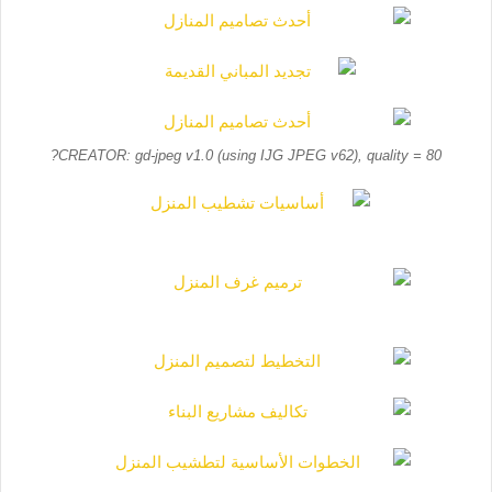
CREATOR: gd-jpeg v1.0 (using IJG JPEG v62), quality = 80?