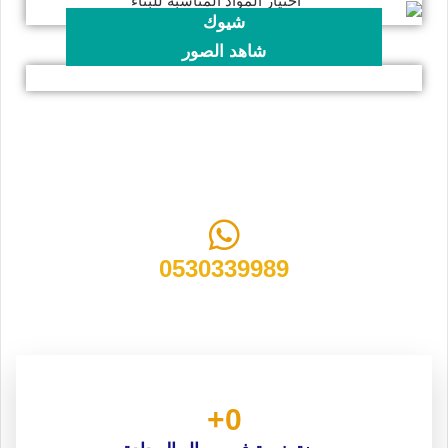
شيوك
شاهد الصور
مقاول ترميم وبناء وتشطيب مباني في الرياض
0530339989
+
0