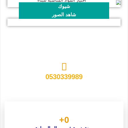
شيوك
شاهد الصور
مقاول ترميم وبناء وتشطيب مباني في الرياض
0530339989
+
0