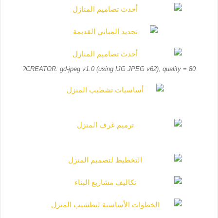
CREATOR: gd-jpeg v1.0 (using IJG JPEG v62), quality = 80?