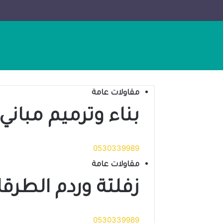
مقاولات عامة
بناء وترميم مباني
0530339989
مقاولات عامة
زفلتة وردم الطرق
0530339989