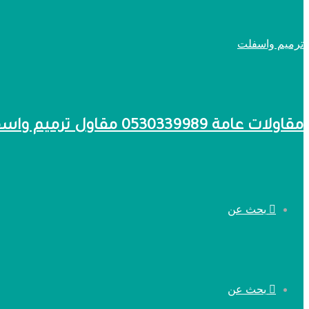
مقاولات عامة 0530339989 مقاول ترميم واسفلت
بحث عن
بحث عن